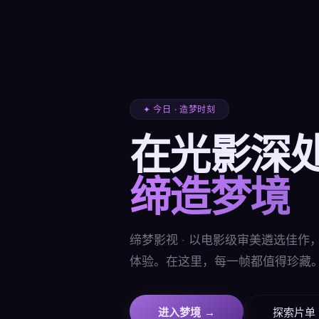
✦ 今日 · 造梦时刻
在光影深
缔造梦境
缔梦影视 · 以电影级审美遴选佳
体验。在这里，每一帧都值得珍藏
进入梦境 →
探索片单