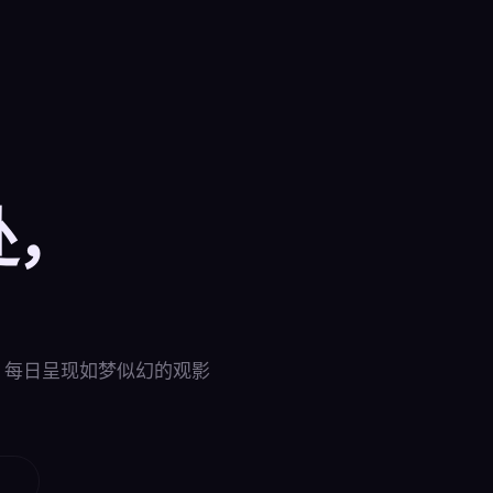
处，
🎬 本周 · 幻境叙事
作，每日呈现如梦似幻的观影
。