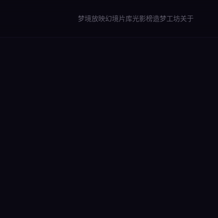
梦境放映
幻境片库
光影榜
造梦工坊
关于